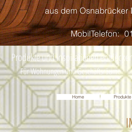
aus dem Osnabrücker L
MobilTelefon: 017
Produkte und Inspirationen entdecke
Für Wohnungen und Geschäftsräume
Home
Produkte
I